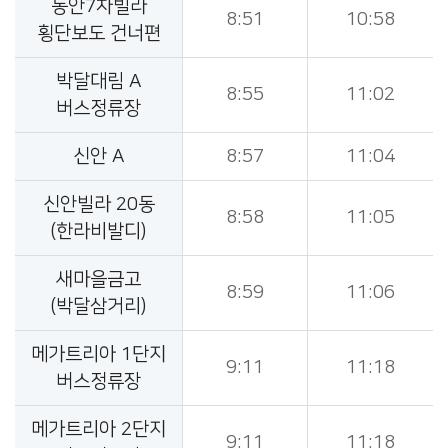
동안7차빌라
8:51
10:58
횡단보도 건너편
박달대림 A
8:55
11:02
버스정류장
신안 A
8:57
11:04
신안빌라 20동
8:58
11:05
(한라비발디)
새마을금고
8:59
11:06
(박달삼거리)
메가트리아 1단지
9:11
11:18
버스정류장
메가트리아 2단지
9:11
11:18