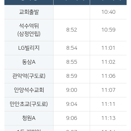
교회출발
10:40
석수역뒤
8:52
10:59
(삼정연립)
LG빌리지
8:54
11:01
동삼A
8:55
11:02
관악역(구도로)
8:59
11:06
안양석수교회
9:00
11:07
만안초교(구도로)
9:04
11:11
청원A
9:06
11:13