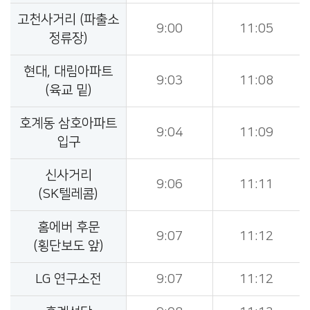
고천사거리 (파출소
9:00
11:05
정류장)
현대, 대림아파트
9:03
11:08
(육교 밑)
호계동 삼호아파트
9:04
11:09
입구
신사거리
9:06
11:11
(SK텔레콤)
홈에버 후문
9:07
11:12
(횡단보도 앞)
LG 연구소전
9:07
11:12