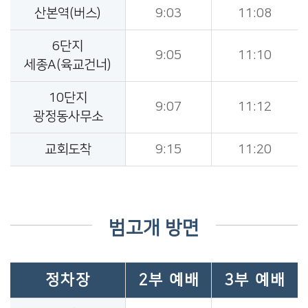
산본역(버스)
9:03
11:08
6단지
9:05
11:10
세종A(육교건너)
10단지
9:07
11:12
광정동사무소
교회도착
9:15
11:20
범고개 방면
정차장
2부 예배
3부 예배