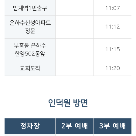
범계역1번출구
11:07
은하수신성아파트
11:12
정문
부흥동 은하수
11:15
한양502동앞
교회도착
11:20
인덕원 방면
정차장
2부 예배
3부 예배