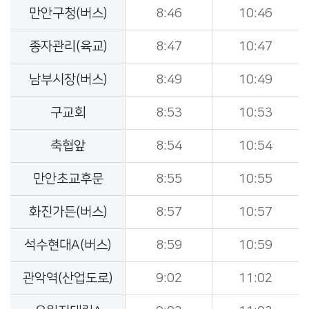
만안구청(버스)
8:46
10:46
종자관리(육교)
8:47
10:47
남부시장(버스)
8:49
10:49
구교회
8:53
10:53
축협앞
8:54
10:54
만안초교후문
8:55
10:55
화진가든(버스)
8:57
10:57
석수현대A(버스)
8:59
10:59
관악역(산업도로)
9:02
11:02