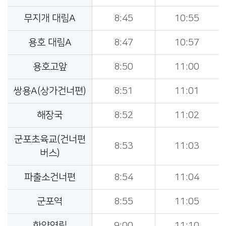
무지개 대림A
8:45
10:55
용호 대림A
8:47
10:57
용호고앞
8:50
11:00
쌍용A(상가건너편)
8:51
11:01
해장국
8:52
11:02
군포초육교(건너편
8:53
11:03
버스)
파출소건너편
8:54
11:04
군포역
8:55
11:05
한양연립
9:00
11:10