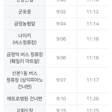
군포중
9:02
11:12
금정농협앞
9:04
11:14
나이키
9:06
11:16
(버스정류장)
금정역 버스 정류장
9:06
11:16
(훼밀리 마트앞)
산본1동 버스
정류장 (삼익피아노
9:07
11:17
건너편)
메트로병원 건너편
9:10
11:20
교회도착
9:15
11:25