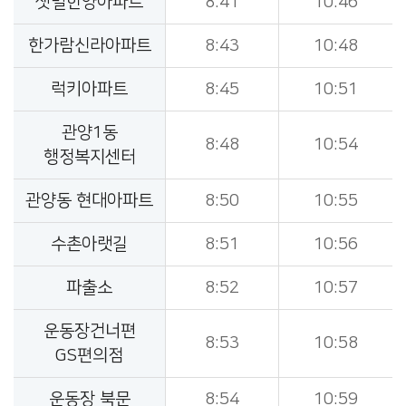
샛별한양아파트
8:41
10:46
한가람신라아파트
8:43
10:48
럭키아파트
8:45
10:51
관양1동
8:48
10:54
행정복지센터
관양동 현대아파트
8:50
10:55
수촌아랫길
8:51
10:56
파출소
8:52
10:57
운동장건너편
8:53
10:58
GS편의점
운동장 북문
8:54
10:59