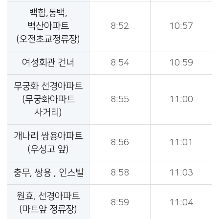
백합,동백,
벽산아파트
8:52
10:57
(오전초교정류장)
여성회관 건너
8:54
10:59
무궁화 선경아파트
(무궁화아파트
8:55
11:00
사거리)
개나리 쌍용아파트
8:56
11:01
(우성고 앞)
충무, 쌍용 , 인스빌
8:58
11:03
원효, 선경아파트
8:59
11:04
(마트앞 정류장)