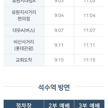
유원지대림A
9:03
11:03
유원지사거리
9:04
11:04
편의점
대우A(버스)
9:07
11:07
비산사거리
9:11
11:11
(롯데관광)
교회도착
9:15
11:15
석수역 방면
정차장
2부 예배
3부 예배